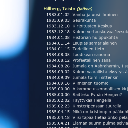
Hillberg, Taisto
(jatkoa)
1983.01.02
Vanha ja uusi ihminen
1983.09.03
Seurakunta
1983.12.10
Kirjoitusten Keskus
1983.12.18
Kolme vertauskuvaa Jeesuk
1984.01.08
Historian huippukohta
1984.01.14
Laupias samarialainen
1984.01.15
Todellinen tieto
1984.08.05
Laodikean sanoma
1984.08.12
Profeetallinen sana
1984.08.26
1984.09.02
Kolme vaarallista eksytystä
1984.09.09
Jumala toimii sittenkin
1984.09.16
Viimeinen tuomio
1985.00.00
1985.00.00
Saitteko Pyhän Hengen?
1985.02.02
Täyttykää Hengellä
1985.02.23
Kinsteripensaan juurella
1985.04.15
Mikä on kristinopin pääkoh
1985.04.18
1985.04.21
Elämän suurin pulma selvi