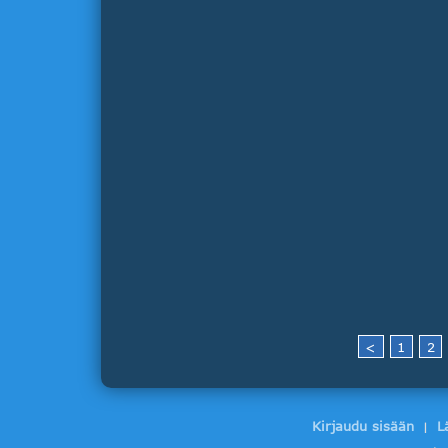
<
1
2
Kirjaudu sisään
L
|