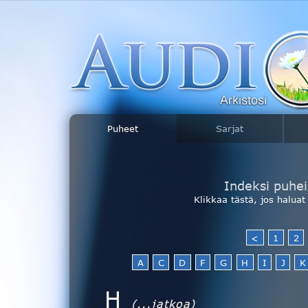
Puheet
Sarjat
Indeksi puhei
Klikkaa tästä, jos halua
<
1
2
A
C
D
F
G
H
I
J
K
H
(...jatkoa)