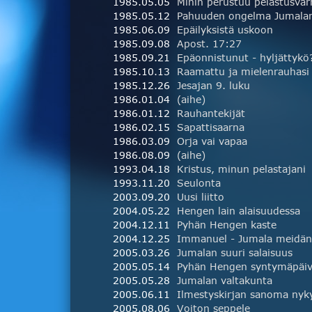
1985.05.05
1985.05.12
1985.06.09
Epäilyksistä uskoon
1985.09.08
Apost. 17:27
1985.09.21
Epäonnistunut - hyljättykö
1985.10.13
Raamattu ja mielenrauhasi
1985.12.26
Jesajan 9. luku
1986.01.04
(aihe)
1986.01.12
Rauhantekijät
1986.02.15
Sapattisaarna
1986.03.09
Orja vai vapaa
1986.08.09
(aihe)
1993.04.18
Kristus, minun pelastajani
1993.11.20
Seulonta
2003.09.20
Uusi liitto
2004.05.22
Hengen lain alaisuudessa
2004.12.11
Pyhän Hengen kaste
2004.12.25
2005.03.26
Jumalan suuri salaisuus
2005.05.14
Pyhän Hengen syntymäpäi
2005.05.28
Jumalan valtakunta
2005.06.11
2005.08.06
Voiton seppele