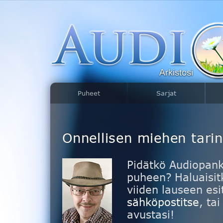
Puheet
Sarjat
Onnellisen miehen tari
Pidätkö Audiopank
puheen? Haluaisitk
viiden lauseen esi
sähköpostitse
, ta
avustasi!