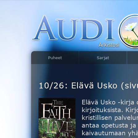
Puheet
Sarjat
10/26: Elävä Usko (si
Elävä Usko -kirja
kirjoituksista. Kir
kristillisen palvel
antaa opetusta ja 
kaivautumaan yhä 