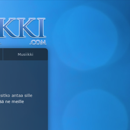
Musiikki
itko antaa sille
ää ne meille