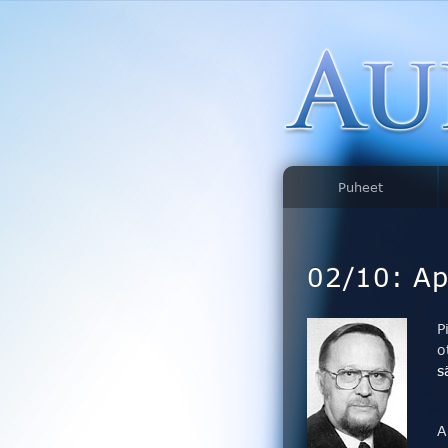
Puheet
02/10: Ap
P
o
s
A