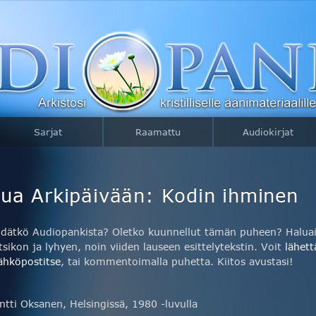
Sarjat
Raamattu
Audiokirjat
ua Arkipäivään: Kodin ihminen
idätkö Audiopankista? Oletko kuunnellut tämän puheen? Haluais
tsikon ja lyhyen, noin viiden lauseen esittelytekstin. Voit
lähett
ähköpostitse
, tai kommentoimalla puhetta. Kiitos avustasi!
ntti Oksanen, Helsingissä, 1980 -luvulla