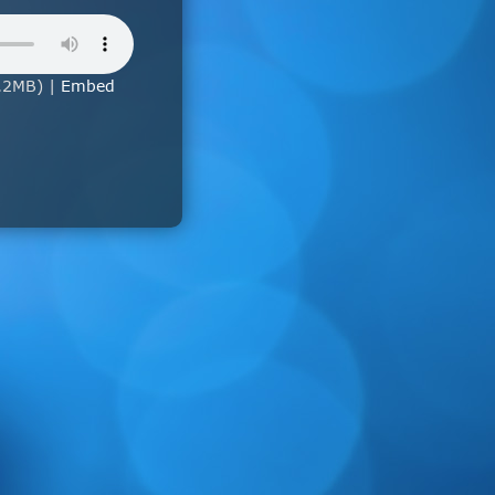
.2MB) |
Embed