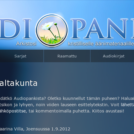
Sarjat
Raamattu
Audiokirjat
altakunta
idätkö Audiopankista? Oletko kuunnellut tämän puheen? Haluais
tsikon ja lyhyen, noin viiden lauseen esittelytekstin. Voit
lähett
ähköpostitse
, tai kommentoimalla puhetta. Kiitos avustasi!
aarina Villa, Joensuussa 1.9.2012