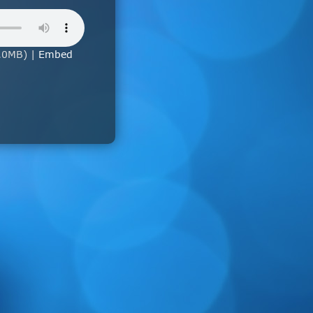
.0MB) |
Embed