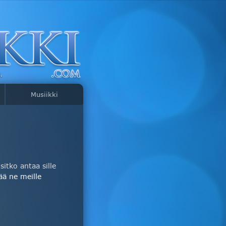
Musiikki
itko antaa sille
ää ne meille