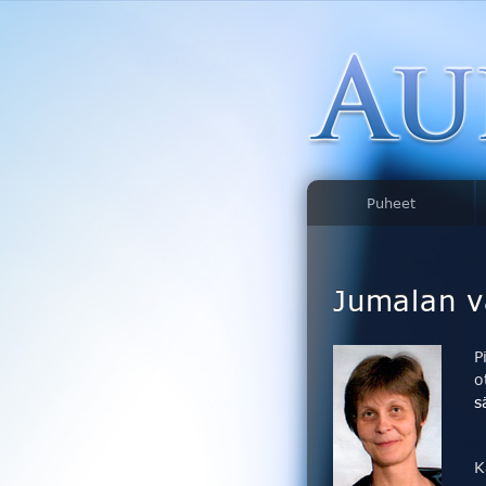
Puheet
Jumalan v
P
o
s
K