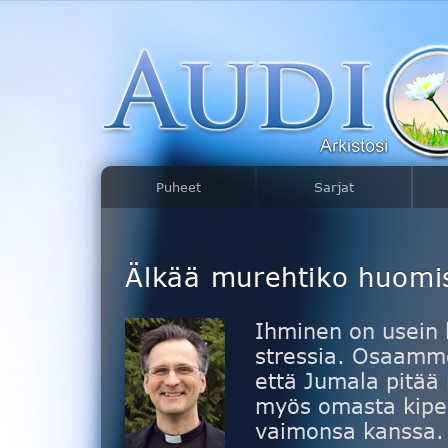
Puheet
Sarjat
Älkää murehtiko huomi
Ihminen on usein 
stressia. Osaamme
että Jumala pitää
myös omasta kipe
vaimonsa kanssa.