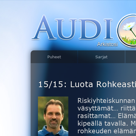
Puheet
Sarjat
15/15: Luota Rohkeast
Riskiyhteiskunnan 
väsyttämät… riitt
rasittamat… Elämä
kipeällä tavalla. M
rohkeuden elämän