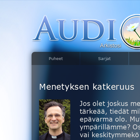
Puheet
Sarjat
Menetyksen katkeruus
Jos olet joskus me
tärkeää, tiedät mi
epävarma olo. Mut
ympärillämme? Os
vai keskitymmekö