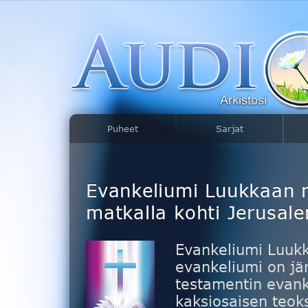
Puheet
Sarjat
Evankeliumi Luukkaan 
matkalla kohti Jerusal
Evankeliumi Luuk
evankeliumi on jä
testamentin evank
kaksiosaisen teok