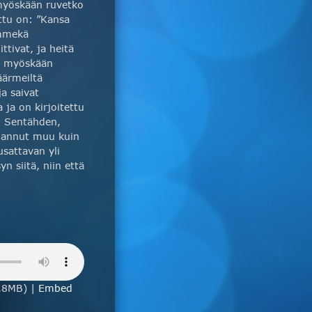
 myöskään ruvetko
ttu on: ”Kansa
ämmekä
ttivat, ja heitä
e myöskään
äärmeiltä
a saivat
 ja on kirjoitettu
t. Sentähden,
hdannut muu kuin
usattavan yli
 siitä, niin että
.8MB) |
Embed