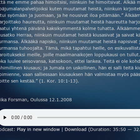
ttä me emme pahaa himoitsisi, niinkuin he himoitsivat. Älkää
päjumalanpalvelijoiksi kuten muutamat heistä, niinkuin kirjoite
stui syömään ja juomaan, ja he nousivat iloa pitämään.” Älkä
arjoittako haureutta, niinkuin muutamat heistä haureutta harjoi
aatui yhtenä päivänä kaksikymmentä kolme tuhatta. Älkäämm
iusatko Herraa, niinkuin muutamat heistä kiusasivat ja saivat k
urmansa. Älkääkä napisko, niinkuin muutamat heistä napisivat j
urmansa tuhoojalta. Tämä, mikä tapahtui heille, on esikuvallista
aroitukseksi meille, joille maailmanaikojen loppukausi on tullu
oka luulee seisovansa, katsokoon, ettei lankea. Teitä ei ole ko
nhimillinen kiusaus; ja Jumala on uskollinen, hän ei salli teitä ki
oimienne, vaan salliessaan kiusauksen hän valmistaa myös pääsyn
oitte sen kestää.” (1. Kor. 10:1-13).
ika Forsman, Oulussa 12.1.2008
odcast:
Play in new window
|
Download
(Duration: 35:50 — 32