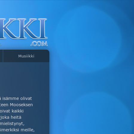
Musiikki
tä isämme olivat
kasteen Mooseksen
oivat kaikki
 joka heitä
 mielistynyt,
merkiksi meille,