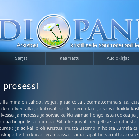
Sarjat
Raamattu
Audiokirjat
 prosessi
Sillä minä en tahdo, veljet, pitää teitä tietämättöminä siitä, et
aikki pilven alla ja kulkivat kaikki meren läpi ja saivat kaikki 
ilvessä ja meressä ja söivät kaikki samaa hengellistä ruokaa ja j
amaa hengellistä juomaa. Sillä he joivat hengellisestä kalliosta,
eurasi; ja se kallio oli Kristus. Mutta useimpiin heistä Jumala ei
oskapa he hukkuivat erämaassa. Tämä tapahtui varoittavaksi esi