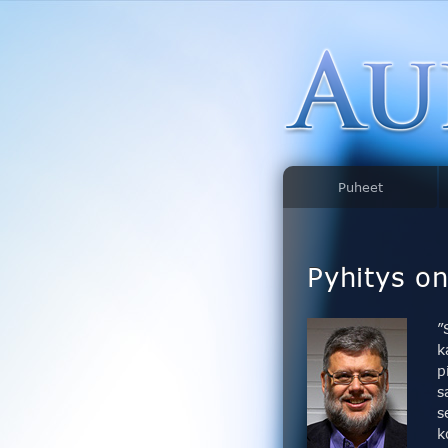
Puheet
Pyhitys on
”
k
p
s
s
k