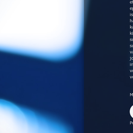
e
e
i
h
k
k
s
s
v
j
i
v
v
M
P