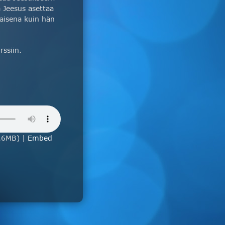
 Jeesus asettaa
aisena kuin hän
ssiin.
.6MB) |
Embed