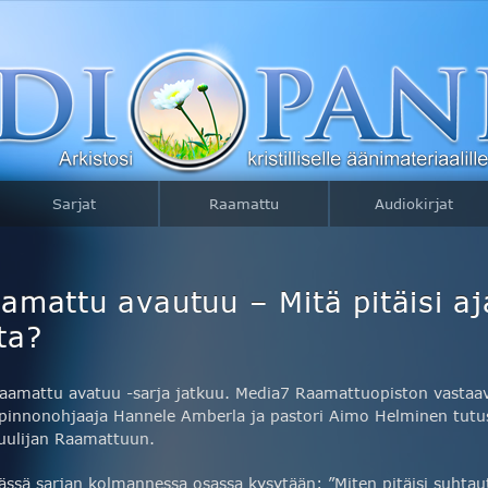
Sarjat
Raamattu
Audiokirjat
mattu avautuu – Mitä pitäisi aja
ta?
aamattu avatuu -sarja jatkuu. Media7 Raamattuopiston vastaa
pinnonohjaaja Hannele Amberla ja pastori Aimo Helminen tutu
uulijan Raamattuun.
ässä sarjan kolmannessa osassa kysytään: ”Miten pitäisi suhta