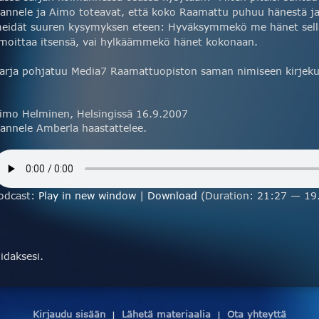
annele ja Aimo toteavat, että koko Raamattu puhuu hänestä ja
eidät suuren kysymyksen eteen: Hyväksymmekö me hänet sell
lmoittaa itsensä, vai hylkäämmekö hänet kokonaan.
arja pohjatuu Media7 Raamattuopiston saman nimiseen kirjekur
imo Helminen, Helsingissä 16.9.2007
annele Amberla haastattelee.
odcast:
Play in new window
|
Download
(Duration: 21:27 — 19
daksesi.
Kirjaudu sisään
Lähetä materiaalia
Ota yhteyttä
|
|