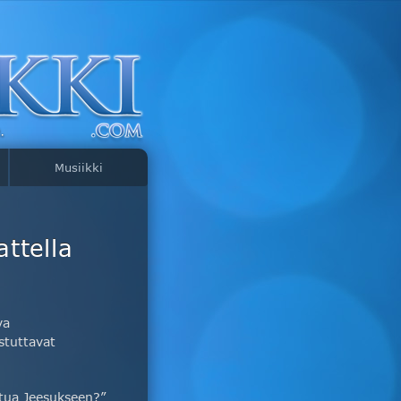
Musiikki
ttella
va
stuttavat
utua Jeesukseen?”