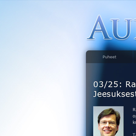
Puheet
03/25: Raa
Jeesukses
R
o
k
T