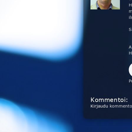
H
m
i
S
A
H
P
Kommentoi:
Kirjaudu
kommentoi