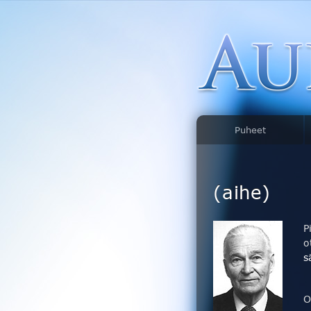
Puheet
(aihe)
P
o
s
O