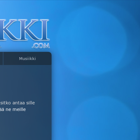
Musiikki
itko antaa sille
ää ne meille