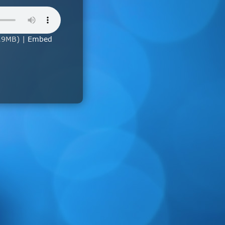
.9MB) |
Embed