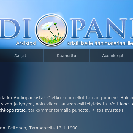
Sarjat
Raamattu
Audiokirjat
idätkö Audiopankista? Oletko kuunnellut tämän puheen? Haluais
tsikon ja lyhyen, noin viiden lauseen esittelytekstin. Voit
lähett
ähköpostitse
, tai kommentoimalla puhetta. Kiitos avustasi!
nni Peltonen, Tampereella 13.1.1990