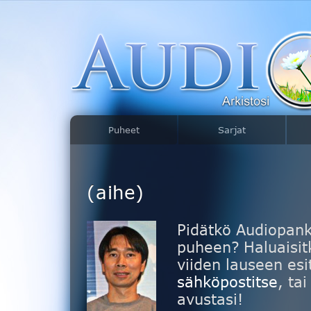
Puheet
Sarjat
(aihe)
Pidätkö Audiopank
puheen? Haluaisitk
viiden lauseen esi
sähköpostitse
, ta
avustasi!