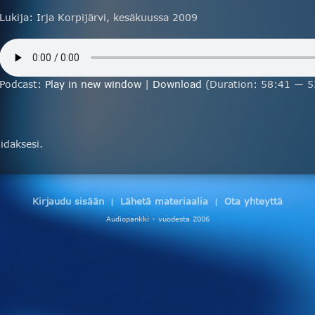
Lukija: Irja Korpijärvi, kesäkuussa 2009
Podcast:
Play in new window
|
Download
(Duration: 58:41 — 
daksesi.
Kirjaudu sisään
Lähetä materiaalia
Ota yhteyttä
|
|
Audiopankki - vuodesta 2006