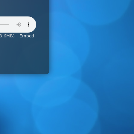
53.6MB) |
Embed