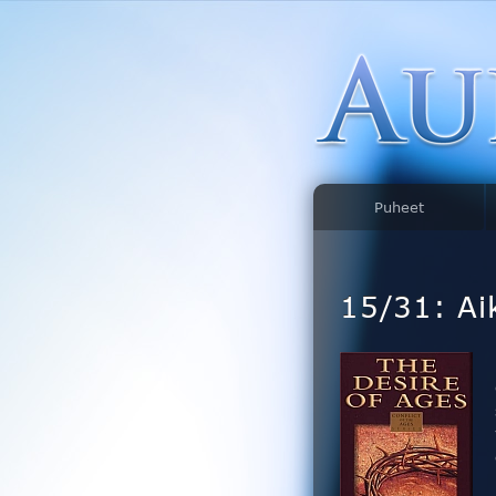
Puheet
15/31: Ai