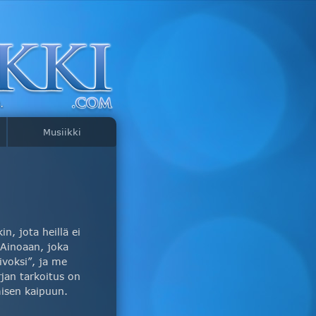
Musiikki
, jota heillä ei
 Ainoaan, joka
ivoksi”, ja me
jan tarkoitus on
misen kaipuun.