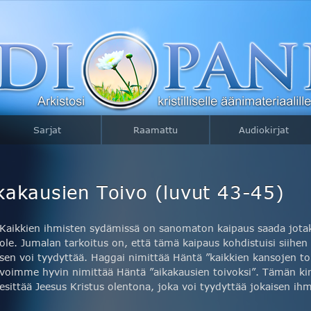
Sarjat
Raamattu
Audiokirjat
kakausien Toivo (luvut 43-45)
Kaikkien ihmisten sydämissä on sanomaton kaipaus saada jotakin
ole. Jumalan tarkoitus on, että tämä kaipaus kohdistuisi siihen
sen voi tyydyttää. Haggai nimittää Häntä ”kaikkien kansojen to
voimme hyvin nimittää Häntä ”aikakausien toivoksi”. Tämän kir
esittää Jeesus Kristus olentona, joka voi tyydyttää jokaisen ih