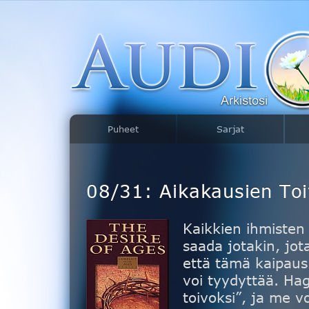
Puheet
Sarjat
08/31: Aikakausien Toi
Kaikkien ihmiste
saada jotakin, jota
että tämä kaipaus 
voi tyydyttää. Ha
toivoksi”, ja me 