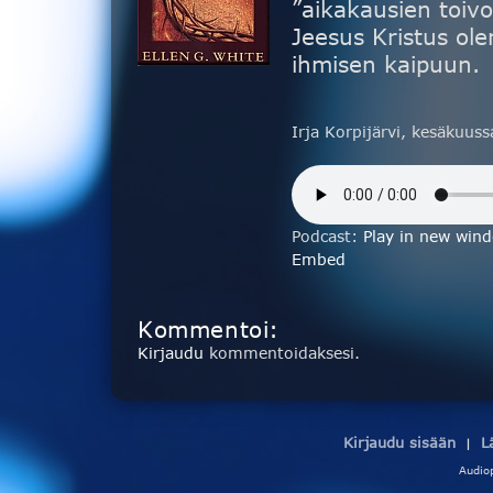
”aikakausien toivo
Jeesus Kristus ole
ihmisen kaipuun.
Irja Korpijärvi, kesäkuus
Podcast:
Play in new win
Embed
Kommentoi:
Kirjaudu
kommentoidaksesi.
Kirjaudu sisään
L
|
Audio