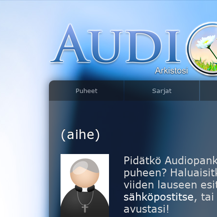
Puheet
Sarjat
(aihe)
Pidätkö Audiopank
puheen? Haluaisitk
viiden lauseen esi
sähköpostitse
, ta
avustasi!