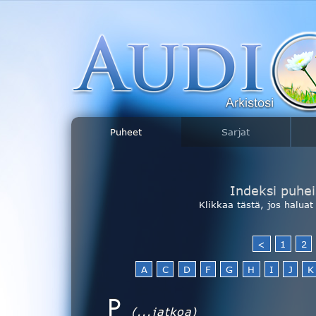
Puheet
Sarjat
Indeksi puhei
Klikkaa tästä, jos halua
<
1
2
A
C
D
F
G
H
I
J
K
P
(...jatkoa)