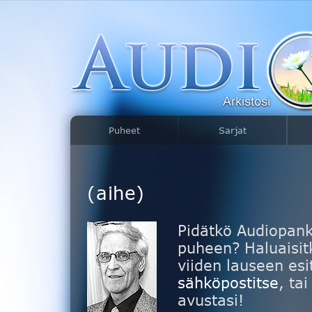
Puheet
Sarjat
(aihe)
Pidätkö Audiopank
puheen? Haluaisitk
viiden lauseen esi
sähköpostitse
, ta
avustasi!