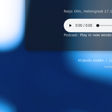
Reijo Olin, Helsingissä 27
Podcast:
Play in new wind
Kirjaudu sisään
L
|
Audio