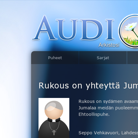
Puheet
Sarjat
Rukous on yhteyttä Ju
Rukous on sydämen avaamist
Jumalaa meidän puoleemme
Ehtoollispuhe.
Seppo Vehkavuori, Lahdes