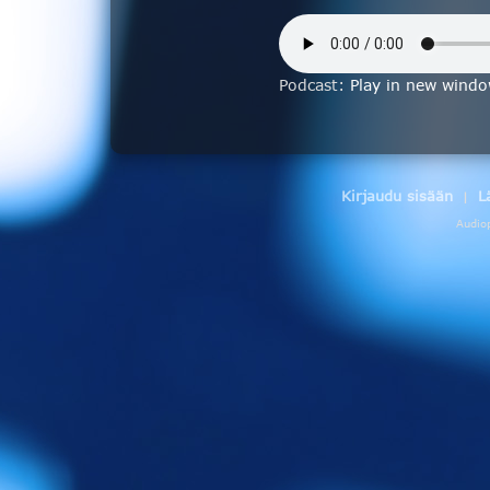
Podcast:
Play in new wind
Kirjaudu sisään
L
|
Audio