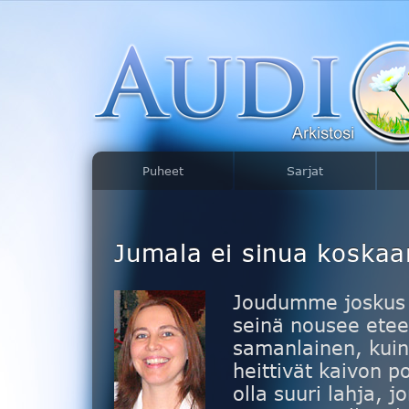
Puheet
Sarjat
Jumala ei sinua koskaa
Joudumme joskus 
seinä nousee ete
samanlainen, kuin 
heittivät kaivon p
olla suuri lahja, 