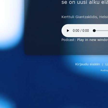
se on uusi alku 
Kerttuli Giantzaklidis, Hel
Podcast:
Play in new wind
Kirjaudu sisään
L
|
Audio