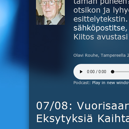
tämän puheen? 
otsikon ja lyhy
esittelytekstin
sähköpostitse
,
Kiitos avustasi
Olavi Rouhe, Tampereella 
Podcast:
Play in new wind
07/08: Vuorisaa
Eksytyksiä Kaihta