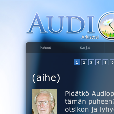
Puheet
Sarjat
1
2
3
4
5
6
(aihe)
Pidätkö Audiop
tämän puheen? 
otsikon ja lyhy