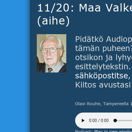
11/20: Maa Valk
(aihe)
Pidätkö Audiop
tämän puheen? 
otsikon ja lyhy
esittelytekstin
sähköpostitse
,
Kiitos avustasi
Olavi Rouhe, Tampereella 1
Podcast:
Play in new wind