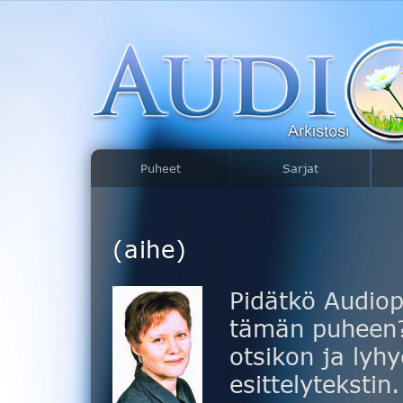
Puheet
Sarjat
(aihe)
Pidätkö Audiop
tämän puheen? 
otsikon ja lyhy
esittelytekstin