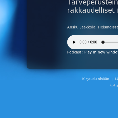
Tarveperustein
rakkaudelliset
Ansku Jaakkola, Helsingiss
Podcast:
Play in new wind
Kirjaudu sisään
L
|
Audio