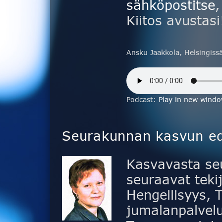
sähköpostitse
,
Kiitos avustasi
Ansku Jaakkola, Helsingiss
Podcast:
Play in new wind
Seurakunnan kasvun ed
Kasvavasta se
seuraavat tekij
Hengellisyys, 
jumalanpalvelu