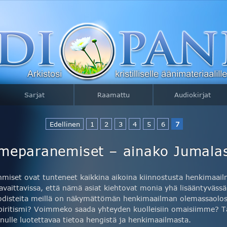
Sarjat
Raamattu
Audiokirjat
Edellinen
1
2
3
4
5
6
7
meparanemiset – ainako Jumala
hmiset ovat tunteneet kaikkina aikoina kiinnostusta henkimaai
avaittavissa, että nämä asiat kiehtovat monia yhä lisääntyvässä
odisteita meillä on näkymättömän henkimaailman olemassaolos
piritismi? Voimmeko saada yhteyden kuolleisiin omaisiimme? T
inulle luotettavaa tietoa hengistä ja henkimaailmasta.