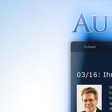
Puheet
03/16: Ih
I
h
t
s
s