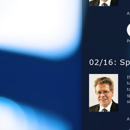
A
P
02/16: Spi
I
h
t
s
s
A