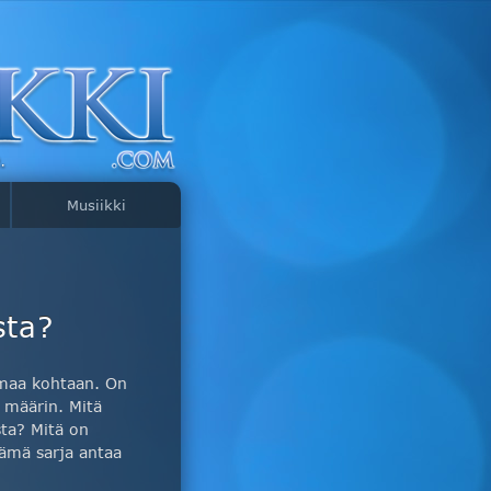
Musiikki
sta?
lmaa kohtaan. On
 määrin. Mitä
ta? Mitä on
ämä sarja antaa