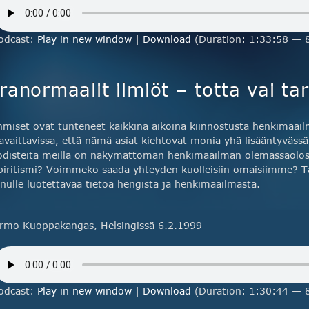
odcast:
Play in new window
|
Download
(Duration: 1:33:58 — 
anormaalit ilmiöt – totta vai ta
hmiset ovat tunteneet kaikkina aikoina kiinnostusta henkimaai
avaittavissa, että nämä asiat kiehtovat monia yhä lisääntyvässä
odisteita meillä on näkymättömän henkimaailman olemassaolos
piritismi? Voimmeko saada yhteyden kuolleisiin omaisiimme? T
inulle luotettavaa tietoa hengistä ja henkimaailmasta.
rmo Kuoppakangas, Helsingissä 6.2.1999
odcast:
Play in new window
|
Download
(Duration: 1:30:44 — 