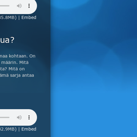
85.8MB) |
Embed
rua?
lmaa kohtaan. On
 määrin. Mitä
ta? Mitä on
ämä sarja antaa
82.9MB) |
Embed