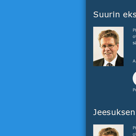
Suurin ek
P
o
s
A
P
Jeesuksen 
P
o