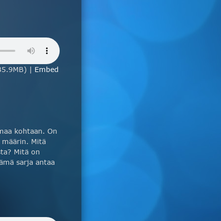
85.9MB) |
Embed
lmaa kohtaan. On
 määrin. Mitä
ta? Mitä on
ämä sarja antaa