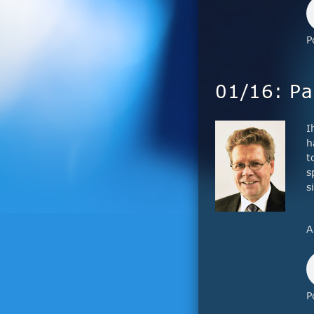
P
01/16: Par
I
h
t
s
s
A
P