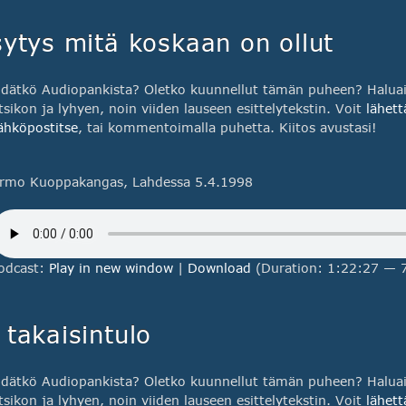
sytys mitä koskaan on ollut
idätkö Audiopankista? Oletko kuunnellut tämän puheen? Haluais
tsikon ja lyhyen, noin viiden lauseen esittelytekstin. Voit
lähett
ähköpostitse
, tai kommentoimalla puhetta. Kiitos avustasi!
rmo Kuoppakangas, Lahdessa 5.4.1998
odcast:
Play in new window
|
Download
(Duration: 1:22:27 — 
takaisintulo
idätkö Audiopankista? Oletko kuunnellut tämän puheen? Haluais
tsikon ja lyhyen, noin viiden lauseen esittelytekstin. Voit
lähett