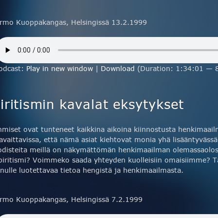
rmo Kuoppakangas, Helsingissä 13.2.1999
odcast:
Play in new window
|
Download
(Duration: 1:34:01 — 
ritismin kavalat eksytykset
hmiset ovat tunteneet kaikkina aikoina kiinnostusta henkimaai
avaittavissa, että nämä asiat kiehtovat monia yhä lisääntyvässä
odisteita meillä on näkymättömän henkimaailman olemassaolos
piritismi? Voimmeko saada yhteyden kuolleisiin omaisiimme? T
inulle luotettavaa tietoa hengistä ja henkimaailmasta.
rmo Kuoppakangas, Helsingissä 7.2.1999