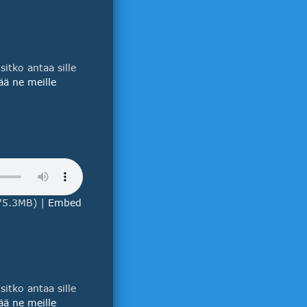
itko antaa sille
ää ne meille
75.3MB) |
Embed
itko antaa sille
ää ne meille